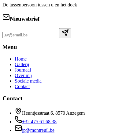
De tussenpersoon tussen u en het doek
Nieuwsbrief
Menu
Home
Gallerij
Journaal
Over mij
Sociale media
Contact
Contact
Heuntjesstraat 6, 8570 Anzegem
+32 475 61 68 38
jp@montreuil.be