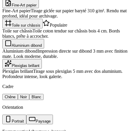
Fine-Art papier
Fine-Art papier
Tirage giclée sur papier baryté 310 g/m². Rendu mat
profond, idéal pour archivage.
Populaire
Toile sur châssis
Toile sur châssis
Toile coton tendue sur châssis bois 4 cm. Bords
blancs, prête à accrocher.
Aluminium dibond
Aluminium dibond
Impression directe sur dibond 3 mm avec finition
mate. Look moderne, durable.
Plexiglas brillant
Plexiglas brillant
Tirage sous plexiglas 5 mm avec dos aluminium.
Profondeur intense, look galerie.
Cadre
Chêne
Noir
Blanc
Orientation
Portrait
Paysage