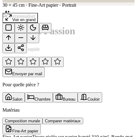
30
×
45
cm
·
Fine-Art papier
·
Portrait
Personnaliser
Voir en grand
Vitesse et Passion
Notation rapide
Envoyer par mail
Pour quelle pièce ?
Salon
Chambre
Bureau
Couloir
Matériau
Composition murale
Comparer matériaux
Fine-Art papier
Fine-Art papier
Tirage giclée sur papier baryté 310 g/m². Rendu mat