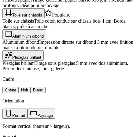
profond, idéal pour archivage.
Populaire
Toile sur châssis
Toile sur châssis
Toile coton tendue sur châssis bois 4 cm. Bords
blancs, prête à accrocher.
Aluminium dibond
Aluminium dibond
Impression directe sur dibond 3 mm avec finition
mate. Look moderne, durable.
Plexiglas brillant
Plexiglas brillant
Tirage sous plexiglas 5 mm avec dos aluminium.
Profondeur intense, look galerie.
Cadre
Chêne
Noir
Blanc
Orientation
Portrait
Paysage
Format vertical (hauteur > largeur).
Format