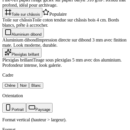
profond, idéal pour archivage.
Populaire
Toile sur châssis
Toile sur châssis
Toile coton tendue sur châssis bois 4 cm. Bords
blancs, prête à accrocher.
Aluminium dibond
Aluminium dibond
Impression directe sur dibond 3 mm avec finition
mate. Look moderne, durable.
Plexiglas brillant
Plexiglas brillant
Tirage sous plexiglas 5 mm avec dos aluminium.
Profondeur intense, look galerie.
Cadre
Chêne
Noir
Blanc
Orientation
Portrait
Paysage
Format vertical (hauteur > largeur).
Format