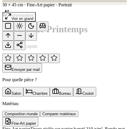
30
×
45
cm
·
Fine-Art papier
·
Portrait
Personnaliser
Voir en grand
Le Cerf de Printemps
Notation rapide
Envoyer par mail
Pour quelle pièce ?
Salon
Chambre
Bureau
Couloir
Matériau
Composition murale
Comparer matériaux
Fine-Art papier
Fine-Art papier
Tirage giclée sur papier baryté 310 g/m². Rendu mat