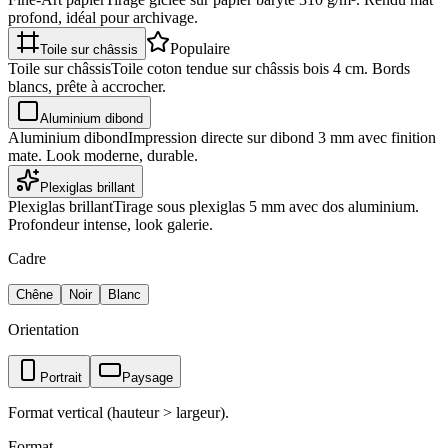
profond, idéal pour archivage.
Populaire
Toile sur châssis
Toile sur châssis
Toile coton tendue sur châssis bois 4 cm. Bords
blancs, prête à accrocher.
Aluminium dibond
Aluminium dibond
Impression directe sur dibond 3 mm avec finition
mate. Look moderne, durable.
Plexiglas brillant
Plexiglas brillant
Tirage sous plexiglas 5 mm avec dos aluminium.
Profondeur intense, look galerie.
Cadre
Chêne
Noir
Blanc
Orientation
Portrait
Paysage
Format vertical (hauteur > largeur).
Format