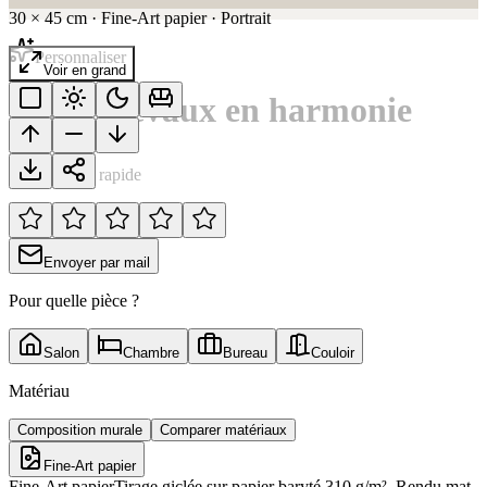
30
×
45
cm
·
Fine-Art papier
·
Portrait
Personnaliser
Voir en grand
Deux chevaux en harmonie
Notation rapide
Envoyer par mail
Pour quelle pièce ?
Salon
Chambre
Bureau
Couloir
Matériau
Composition murale
Comparer matériaux
Fine-Art papier
Fine-Art papier
Tirage giclée sur papier baryté 310 g/m². Rendu mat