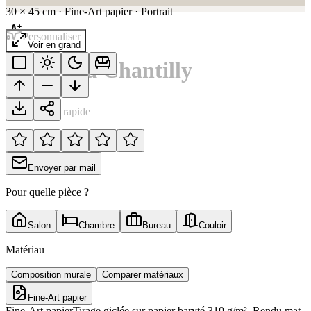
30
×
45
cm
·
Fine-Art papier
·
Portrait
Personnaliser
Voir en grand
Victoire à Chantilly
Notation rapide
Envoyer par mail
Pour quelle pièce ?
Salon
Chambre
Bureau
Couloir
Matériau
Composition murale
Comparer matériaux
Fine-Art papier
Fine-Art papier
Tirage giclée sur papier baryté 310 g/m². Rendu mat