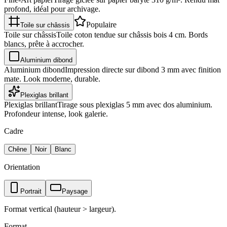
profond, idéal pour archivage.
Populaire
Toile sur châssis
Toile sur châssis
Toile coton tendue sur châssis bois 4 cm. Bords
blancs, prête à accrocher.
Aluminium dibond
Aluminium dibond
Impression directe sur dibond 3 mm avec finition
mate. Look moderne, durable.
Plexiglas brillant
Plexiglas brillant
Tirage sous plexiglas 5 mm avec dos aluminium.
Profondeur intense, look galerie.
Cadre
Chêne
Noir
Blanc
Orientation
Portrait
Paysage
Format vertical (hauteur > largeur).
Format