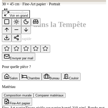
30
×
45
cm
·
Fine-Art papier
·
Portrait
Personnaliser
Voir en grand
Chevaux dans la Tempête
Notation rapide
Envoyer par mail
Pour quelle pièce ?
Salon
Chambre
Bureau
Couloir
Matériau
Composition murale
Comparer matériaux
Fine-Art papier
Fine-Art papier
Tirage giclée sur papier baryté 310 g/m². Rendu mat