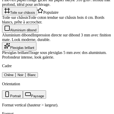
profond, idéal pour archivage.
Populaire
Toile sur châssis
Toile sur châssis
Toile coton tendue sur châssis bois 4 cm. Bords
blancs, prête à accrocher.
Aluminium dibond
Aluminium dibond
Impression directe sur dibond 3 mm avec finition
mate. Look moderne, durable.
Plexiglas brillant
Plexiglas brillant
Tirage sous plexiglas 5 mm avec dos aluminium.
Profondeur intense, look galerie.
Cadre
Chêne
Noir
Blanc
Orientation
Portrait
Paysage
Format vertical (hauteur > largeur).
Format