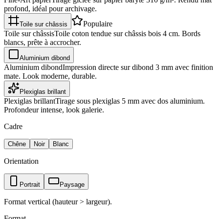
profond, idéal pour archivage.
Populaire
Toile sur châssis
Toile sur châssis
Toile coton tendue sur châssis bois 4 cm. Bords
blancs, prête à accrocher.
Aluminium dibond
Aluminium dibond
Impression directe sur dibond 3 mm avec finition
mate. Look moderne, durable.
Plexiglas brillant
Plexiglas brillant
Tirage sous plexiglas 5 mm avec dos aluminium.
Profondeur intense, look galerie.
Cadre
Chêne
Noir
Blanc
Orientation
Portrait
Paysage
Format vertical (hauteur > largeur).
Format