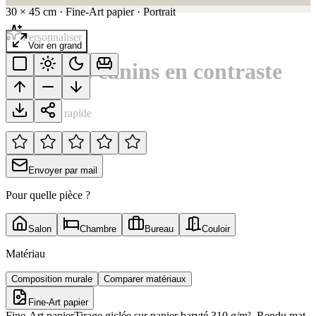
30
×
45
cm
·
Fine-Art papier
·
Portrait
Personnaliser
Voir en grand
Portraits canins en contraste
Notation rapide
Envoyer par mail
Pour quelle pièce ?
Salon
Chambre
Bureau
Couloir
Matériau
Composition murale
Comparer matériaux
Fine-Art papier
Fine-Art papier
Tirage giclée sur papier baryté 310 g/m². Rendu mat