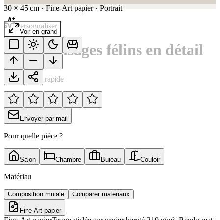
30
×
45
cm
·
Fine-Art papier
·
Portrait
Personnaliser
Voir en grand
Quatre visages félins en détail
Notation rapide
Envoyer par mail
Pour quelle pièce ?
Salon
Chambre
Bureau
Couloir
Matériau
Composition murale
Comparer matériaux
Fine-Art papier
Fine-Art papier
Tirage giclée sur papier baryté 310 g/m². Rendu mat