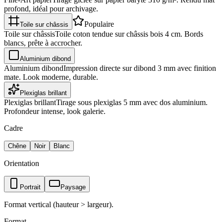
profond, idéal pour archivage.
Populaire
Toile sur châssis
Toile sur châssis
Toile coton tendue sur châssis bois 4 cm. Bords
blancs, prête à accrocher.
Aluminium dibond
Aluminium dibond
Impression directe sur dibond 3 mm avec finition
mate. Look moderne, durable.
Plexiglas brillant
Plexiglas brillant
Tirage sous plexiglas 5 mm avec dos aluminium.
Profondeur intense, look galerie.
Cadre
Chêne
Noir
Blanc
Orientation
Portrait
Paysage
Format vertical (hauteur > largeur).
Format