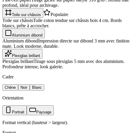
profond, idéal pour archivage.
Populaire
Toile sur châssis
Toile sur châssis
Toile coton tendue sur châssis bois 4 cm. Bords
blancs, prête à accrocher.
Aluminium dibond
Aluminium dibond
Impression directe sur dibond 3 mm avec finition
mate. Look moderne, durable.
Plexiglas brillant
Plexiglas brillant
Tirage sous plexiglas 5 mm avec dos aluminium.
Profondeur intense, look galerie.
Cadre
Chêne
Noir
Blanc
Orientation
Portrait
Paysage
Format vertical (hauteur > largeur).
Format