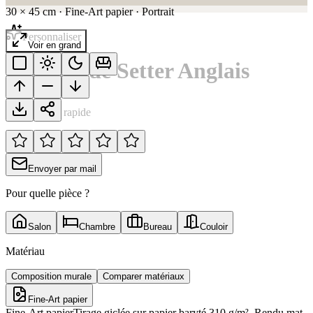
30
×
45
cm
·
Fine-Art papier
·
Portrait
Personnaliser
Voir en grand
Portrait de Setter Anglais
Notation rapide
Envoyer par mail
Pour quelle pièce ?
Salon
Chambre
Bureau
Couloir
Matériau
Composition murale
Comparer matériaux
Fine-Art papier
Fine-Art papier
Tirage giclée sur papier baryté 310 g/m². Rendu mat