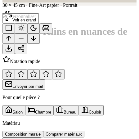
30
×
45
cm
·
Fine-Art papier
·
Portrait
Personnaliser
Voir en grand
Portraits félins en nuances de
gris
Notation rapide
Envoyer par mail
Pour quelle pièce ?
Salon
Chambre
Bureau
Couloir
Matériau
Composition murale
Comparer matériaux