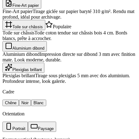
Fine-Art papier
Fine-Art papier
Tirage giclée sur papier baryté 310 g/m². Rendu mat
profond, idéal pour archivage.
Populaire
Toile sur châssis
Toile sur châssis
Toile coton tendue sur châssis bois 4 cm. Bords
blancs, prête à accrocher.
Aluminium dibond
Aluminium dibond
Impression directe sur dibond 3 mm avec finition
mate. Look moderne, durable.
Plexiglas brillant
Plexiglas brillant
Tirage sous plexiglas 5 mm avec dos aluminium.
Profondeur intense, look galerie.
Cadre
Chêne
Noir
Blanc
Orientation
Portrait
Paysage