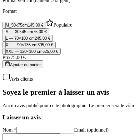
Format vertical (hauteur > largeur).
Format
Populaire
M_50x75cm
145,00 €
S — 30×45 cm
75,00 €
L — 70×100 cm
245,00 €
XL — 90×135 cm
395,00 €
XXL — 120×180 cm
625,00 €
Prix
75,00 €
Ajouter au panier
Avis clients
Soyez le premier à laisser un avis
Aucun avis publié pour cette photographie. Le premier sera le vôtre.
Laisser un avis
Nom *
Email (optionnel)