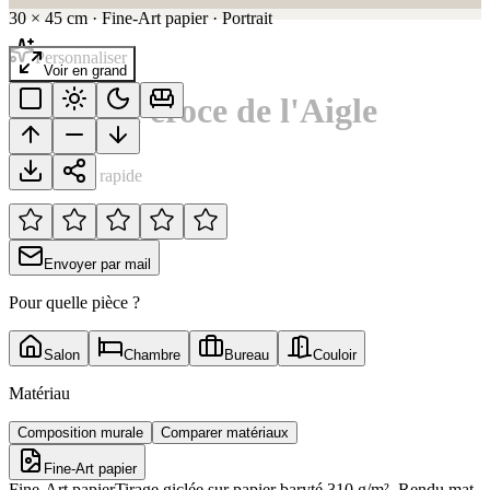
30
×
45
cm
·
Fine-Art papier
·
Portrait
Personnaliser
Voir en grand
Regard Féroce de l'Aigle
Notation rapide
Envoyer par mail
Pour quelle pièce ?
Salon
Chambre
Bureau
Couloir
Matériau
Composition murale
Comparer matériaux
Fine-Art papier
Fine-Art papier
Tirage giclée sur papier baryté 310 g/m². Rendu mat