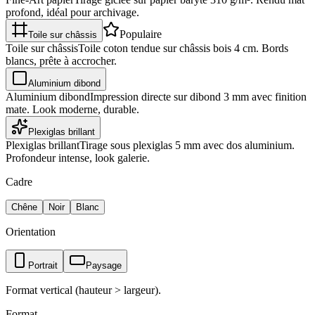
profond, idéal pour archivage.
Populaire
Toile sur châssis
Toile sur châssis
Toile coton tendue sur châssis bois 4 cm. Bords
blancs, prête à accrocher.
Aluminium dibond
Aluminium dibond
Impression directe sur dibond 3 mm avec finition
mate. Look moderne, durable.
Plexiglas brillant
Plexiglas brillant
Tirage sous plexiglas 5 mm avec dos aluminium.
Profondeur intense, look galerie.
Cadre
Chêne
Noir
Blanc
Orientation
Portrait
Paysage
Format vertical (hauteur > largeur).
Format