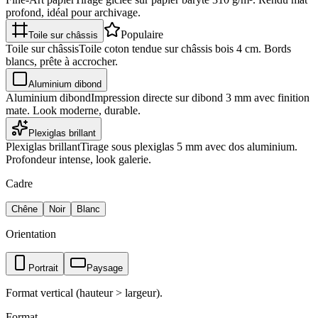
profond, idéal pour archivage.
Populaire
Toile sur châssis
Toile sur châssis
Toile coton tendue sur châssis bois 4 cm. Bords
blancs, prête à accrocher.
Aluminium dibond
Aluminium dibond
Impression directe sur dibond 3 mm avec finition
mate. Look moderne, durable.
Plexiglas brillant
Plexiglas brillant
Tirage sous plexiglas 5 mm avec dos aluminium.
Profondeur intense, look galerie.
Cadre
Chêne
Noir
Blanc
Orientation
Portrait
Paysage
Format vertical (hauteur > largeur).
Format