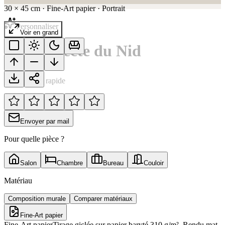
30
×
45
cm
·
Fine-Art papier
·
Portrait
Personnaliser
Voir en grand
L'Architecte du Nid
Notation rapide
Envoyer par mail
Pour quelle pièce ?
Salon
Chambre
Bureau
Couloir
Matériau
Composition murale
Comparer matériaux
Fine-Art papier
Fine-Art papier
Tirage giclée sur papier baryté 310 g/m². Rendu mat