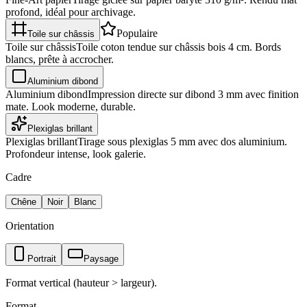
profond, idéal pour archivage.
Populaire
Toile sur châssis
Toile sur châssis
Toile coton tendue sur châssis bois 4 cm. Bords
blancs, prête à accrocher.
Aluminium dibond
Aluminium dibond
Impression directe sur dibond 3 mm avec finition
mate. Look moderne, durable.
Plexiglas brillant
Plexiglas brillant
Tirage sous plexiglas 5 mm avec dos aluminium.
Profondeur intense, look galerie.
Cadre
Chêne
Noir
Blanc
Orientation
Portrait
Paysage
Format vertical (hauteur > largeur).
Format