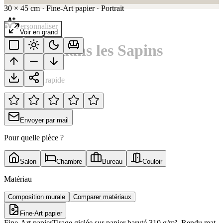
30
×
45
cm
·
Fine-Art papier
·
Portrait
Personnaliser
Voir en grand
Le Cerf dans les Sapins
Notation rapide
Envoyer par mail
Pour quelle pièce ?
Salon
Chambre
Bureau
Couloir
Matériau
Composition murale
Comparer matériaux
Fine-Art papier
Fine-Art papier
Tirage giclée sur papier baryté 310 g/m². Rendu mat