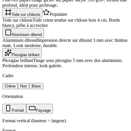
profond, idéal pour archivage.
Populaire
Toile sur châssis
Toile sur châssis
Toile coton tendue sur châssis bois 4 cm. Bords
blancs, prête à accrocher.
Aluminium dibond
Aluminium dibond
Impression directe sur dibond 3 mm avec finition
mate. Look moderne, durable.
Plexiglas brillant
Plexiglas brillant
Tirage sous plexiglas 5 mm avec dos aluminium.
Profondeur intense, look galerie.
Cadre
Chêne
Noir
Blanc
Orientation
Portrait
Paysage
Format vertical (hauteur > largeur).
Format