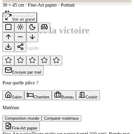
30
×
45
cm
·
Fine-Art papier
·
Portrait
Personnaliser
Voir en grand
Galop vers la victoire
Notation rapide
Envoyer par mail
Pour quelle pièce ?
Salon
Chambre
Bureau
Couloir
Matériau
Composition murale
Comparer matériaux
Fine-Art papier
Fine-Art papier
Tirage giclée sur papier baryté 310 g/m². Rendu mat