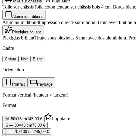
Populaire
Toile sur châssis
Toile sur châssis
Toile coton tendue sur châssis bois 4 cm. Bords blancs
Aluminium dibond
Aluminium dibond
Impression directe sur dibond 3 mm avec finition 
Plexiglas brillant
Plexiglas brillant
Tirage sous plexiglas 5 mm avec dos aluminium. Profo
Cadre
Chêne
Noir
Blanc
Orientation
Portrait
Paysage
Format vertical (hauteur > largeur).
Format
Populaire
M_50x75cm
145,00 €
S — 30×45 cm
75,00 €
L — 70×100 cm
245,00 €