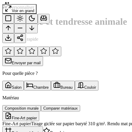
Personnaliser
Voir en grand
Confiance et tendresse animale
Notation rapide
Envoyer par mail
Pour quelle pièce ?
Salon
Chambre
Bureau
Couloir
Matériau
Composition murale
Comparer matériaux
Fine-Art papier
Fine-Art papier
Tirage giclée sur papier baryté 310 g/m². Rendu mat p