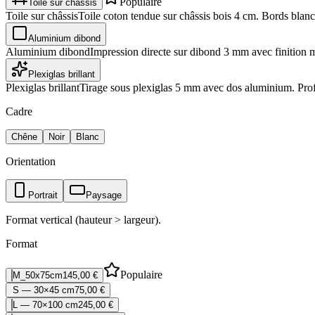
Populaire
Toile sur châssis
Toile sur châssis
Toile coton tendue sur châssis bois 4 cm. Bords blancs
Aluminium dibond
Aluminium dibond
Impression directe sur dibond 3 mm avec finition 
Plexiglas brillant
Plexiglas brillant
Tirage sous plexiglas 5 mm avec dos aluminium. Profo
Cadre
Chêne
Noir
Blanc
Orientation
Portrait
Paysage
Format vertical (hauteur > largeur).
Format
Populaire
M_50x75cm
145,00 €
S — 30×45 cm
75,00 €
L — 70×100 cm
245,00 €