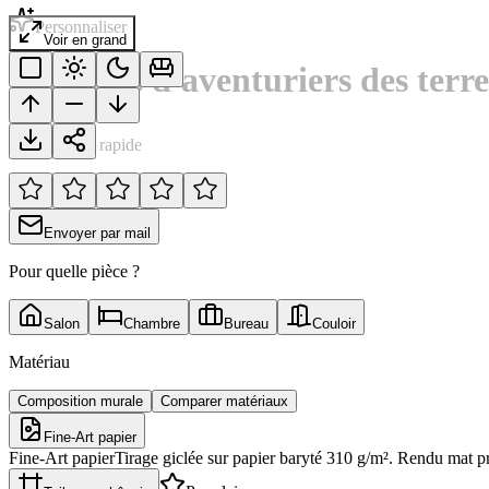
Personnaliser
Voir en grand
Portraits d'aventuriers des terr
Notation rapide
Envoyer par mail
Pour quelle pièce ?
Salon
Chambre
Bureau
Couloir
Matériau
Composition murale
Comparer matériaux
Fine-Art papier
Fine-Art papier
Tirage giclée sur papier baryté 310 g/m². Rendu mat p