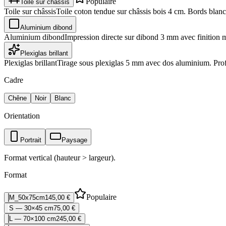
Populaire
Toile sur châssis
Toile sur châssis
Toile coton tendue sur châssis bois 4 cm. Bords blancs
Aluminium dibond
Aluminium dibond
Impression directe sur dibond 3 mm avec finition 
Plexiglas brillant
Plexiglas brillant
Tirage sous plexiglas 5 mm avec dos aluminium. Profo
Cadre
Chêne
Noir
Blanc
Orientation
Portrait
Paysage
Format vertical (hauteur > largeur).
Format
Populaire
M_50x75cm
145,00 €
S — 30×45 cm
75,00 €
L — 70×100 cm
245,00 €