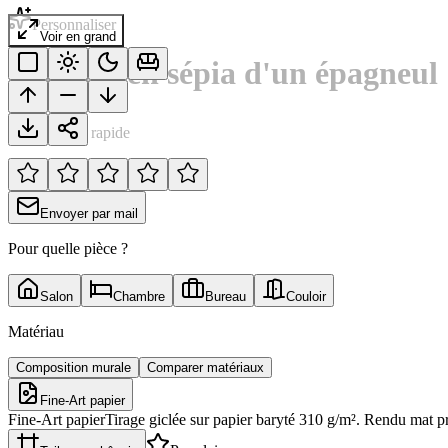
Personnaliser
Voir en grand
Portrait en sépia d'un épagneul
Notation rapide
Envoyer par mail
Pour quelle pièce ?
Salon
Chambre
Bureau
Couloir
Matériau
Composition murale
Comparer matériaux
Fine-Art papier
Fine-Art papier
Tirage giclée sur papier baryté 310 g/m². Rendu mat p