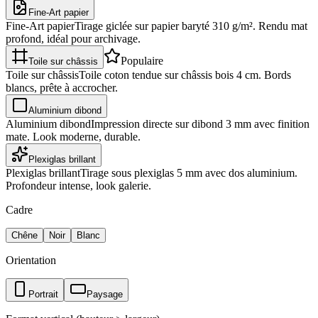
Fine-Art papier
Fine-Art papier
Tirage giclée sur papier baryté 310 g/m². Rendu mat
profond, idéal pour archivage.
Populaire
Toile sur châssis
Toile sur châssis
Toile coton tendue sur châssis bois 4 cm. Bords
blancs, prête à accrocher.
Aluminium dibond
Aluminium dibond
Impression directe sur dibond 3 mm avec finition
mate. Look moderne, durable.
Plexiglas brillant
Plexiglas brillant
Tirage sous plexiglas 5 mm avec dos aluminium.
Profondeur intense, look galerie.
Cadre
Chêne
Noir
Blanc
Orientation
Portrait
Paysage