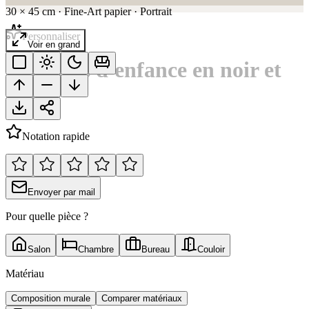
30
×
45
cm
·
Fine-Art papier
·
Portrait
Personnaliser
Voir en grand
Portraits d'enfance en noir et
blanc
Notation rapide
Envoyer par mail
Pour quelle pièce ?
Salon
Chambre
Bureau
Couloir
Matériau
Composition murale
Comparer matériaux