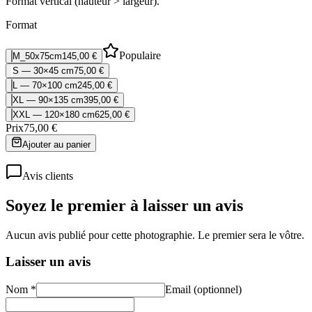
Format vertical (hauteur > largeur).
Format
Populaire
M_50x75cm
145,00 €
S — 30×45 cm
75,00 €
L — 70×100 cm
245,00 €
XL — 90×135 cm
395,00 €
XXL — 120×180 cm
625,00 €
Prix
75,00 €
Ajouter au panier
Avis clients
Soyez le premier à laisser un avis
Aucun avis publié pour cette photographie. Le premier sera le vôtre.
Laisser un avis
Nom *
Email (optionnel)