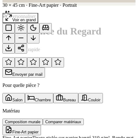
30
×
45
cm
·
Fine-Art papier
·
Portrait
Personnaliser
Voir en grand
L'Innocence du Regard
Notation rapide
Envoyer par mail
Pour quelle pièce ?
Salon
Chambre
Bureau
Couloir
Matériau
Composition murale
Comparer matériaux
Fine-Art papier
Fine-Art papier
Tirage giclée sur papier baryté 310 g/m². Rendu mat