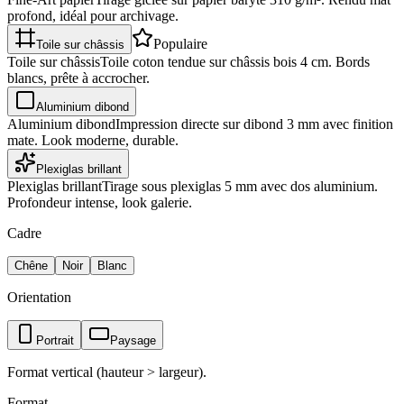
profond, idéal pour archivage.
Populaire
Toile sur châssis
Toile sur châssis
Toile coton tendue sur châssis bois 4 cm. Bords
blancs, prête à accrocher.
Aluminium dibond
Aluminium dibond
Impression directe sur dibond 3 mm avec finition
mate. Look moderne, durable.
Plexiglas brillant
Plexiglas brillant
Tirage sous plexiglas 5 mm avec dos aluminium.
Profondeur intense, look galerie.
Cadre
Chêne
Noir
Blanc
Orientation
Portrait
Paysage
Format vertical (hauteur > largeur).
Format