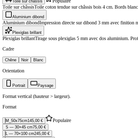
Populaire
Toile sur châssis
Toile sur châssis
Toile coton tendue sur châssis bois 4 cm. Bords blancs
Aluminium dibond
Aluminium dibond
Impression directe sur dibond 3 mm avec finition 
Plexiglas brillant
Plexiglas brillant
Tirage sous plexiglas 5 mm avec dos aluminium. Profo
Cadre
Chêne
Noir
Blanc
Orientation
Portrait
Paysage
Format vertical (hauteur > largeur).
Format
Populaire
M_50x75cm
145,00 €
S — 30×45 cm
75,00 €
L — 70×100 cm
245,00 €