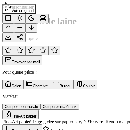
Personnaliser
Voir en grand
Complices de laine
Notation rapide
Envoyer par mail
Pour quelle pièce ?
Salon
Chambre
Bureau
Couloir
Matériau
Composition murale
Comparer matériaux
Fine-Art papier
Fine-Art papier
Tirage giclée sur papier baryté 310 g/m². Rendu mat p