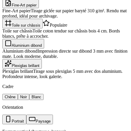
Fine-Art papier
Fine-Art papier
Tirage giclée sur papier baryté 310 g/m². Rendu mat
profond, idéal pour archivage.
Populaire
Toile sur châssis
Toile sur châssis
Toile coton tendue sur châssis bois 4 cm. Bords
blancs, prête à accrocher.
Aluminium dibond
Aluminium dibond
Impression directe sur dibond 3 mm avec finition
mate. Look moderne, durable.
Plexiglas brillant
Plexiglas brillant
Tirage sous plexiglas 5 mm avec dos aluminium.
Profondeur intense, look galerie.
Cadre
Chêne
Noir
Blanc
Orientation
Portrait
Paysage