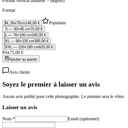
Format vertical (hauteur > largeur).
Format
Populaire
M_50x75cm
145,00 €
S — 30×45 cm
75,00 €
L — 70×100 cm
245,00 €
XL — 90×135 cm
395,00 €
XXL — 120×180 cm
625,00 €
Prix
75,00 €
Ajouter au panier
Avis clients
Soyez le premier à laisser un avis
Aucun avis publié pour cette photographie. Le premier sera le vôtre.
Laisser un avis
Nom *
Email (optionnel)