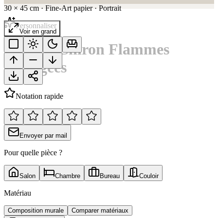
30
×
45
cm
·
Fine-Art papier
·
Portrait
Personnaliser
Voir en grand
Bugatti Chiron Flammes
Orangées
Notation rapide
Envoyer par mail
Pour quelle pièce ?
Salon
Chambre
Bureau
Couloir
Matériau
Composition murale
Comparer matériaux