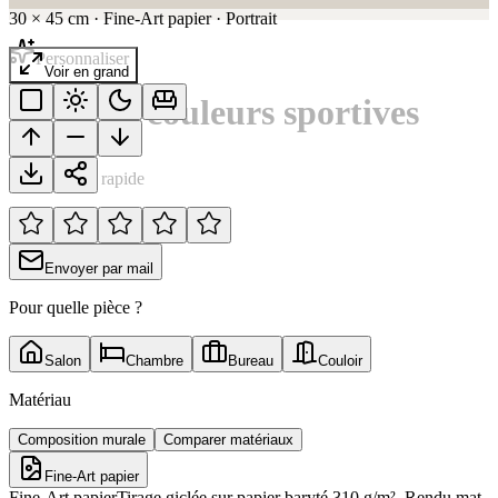
30
×
45
cm
·
Fine-Art papier
·
Portrait
Personnaliser
Voir en grand
Duels de couleurs sportives
Notation rapide
Envoyer par mail
Pour quelle pièce ?
Salon
Chambre
Bureau
Couloir
Matériau
Composition murale
Comparer matériaux
Fine-Art papier
Fine-Art papier
Tirage giclée sur papier baryté 310 g/m². Rendu mat