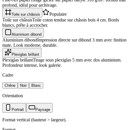
profond, idéal pour archivage.
Populaire
Toile sur châssis
Toile sur châssis
Toile coton tendue sur châssis bois 4 cm. Bords
blancs, prête à accrocher.
Aluminium dibond
Aluminium dibond
Impression directe sur dibond 3 mm avec finition
mate. Look moderne, durable.
Plexiglas brillant
Plexiglas brillant
Tirage sous plexiglas 5 mm avec dos aluminium.
Profondeur intense, look galerie.
Cadre
Chêne
Noir
Blanc
Orientation
Portrait
Paysage
Format vertical (hauteur > largeur).
Format