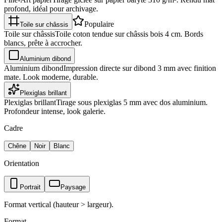
profond, idéal pour archivage.
Populaire
Toile sur châssis
Toile sur châssis
Toile coton tendue sur châssis bois 4 cm. Bords
blancs, prête à accrocher.
Aluminium dibond
Aluminium dibond
Impression directe sur dibond 3 mm avec finition
mate. Look moderne, durable.
Plexiglas brillant
Plexiglas brillant
Tirage sous plexiglas 5 mm avec dos aluminium.
Profondeur intense, look galerie.
Cadre
Chêne
Noir
Blanc
Orientation
Portrait
Paysage
Format vertical (hauteur > largeur).
Format