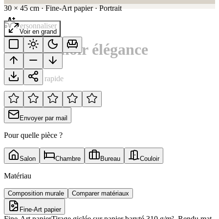
30
×
45
cm
·
Fine-Art papier
·
Portrait
Personnaliser
Voir en grand
Porsche noir élégance
Notation rapide
Envoyer par mail
Pour quelle pièce ?
Salon
Chambre
Bureau
Couloir
Matériau
Composition murale
Comparer matériaux
Fine-Art papier
Fine-Art papier
Tirage giclée sur papier baryté 310 g/m². Rendu mat