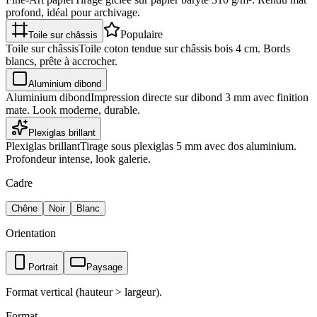
profond, idéal pour archivage.
Populaire
Toile sur châssis
Toile sur châssis
Toile coton tendue sur châssis bois 4 cm. Bords
blancs, prête à accrocher.
Aluminium dibond
Aluminium dibond
Impression directe sur dibond 3 mm avec finition
mate. Look moderne, durable.
Plexiglas brillant
Plexiglas brillant
Tirage sous plexiglas 5 mm avec dos aluminium.
Profondeur intense, look galerie.
Cadre
Chêne
Noir
Blanc
Orientation
Portrait
Paysage
Format vertical (hauteur > largeur).
Format