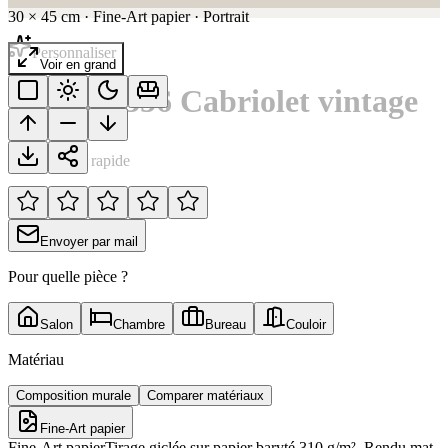
30
×
45
cm
·
Fine-Art papier
·
Portrait
Personnaliser
Voir en grand
Porsche 356 Cabriolet vintage
Notation rapide
Envoyer par mail
Pour quelle pièce ?
Salon
Chambre
Bureau
Couloir
Matériau
Composition murale
Comparer matériaux
Fine-Art papier
Fine-Art papier
Tirage giclée sur papier baryté 310 g/m². Rendu mat