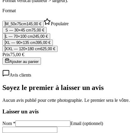
Format vertical (hauteur > largeur).
Format
Populaire
M_50x75cm
145,00 €
S — 30×45 cm
75,00 €
L — 70×100 cm
245,00 €
XL — 90×135 cm
395,00 €
XXL — 120×180 cm
625,00 €
Prix
75,00 €
Ajouter au panier
Avis clients
Soyez le premier à laisser un avis
Aucun avis publié pour cette photographie. Le premier sera le vôtre.
Laisser un avis
Nom *
Email (optionnel)