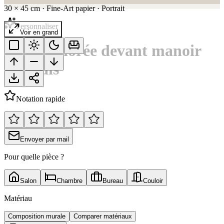
30
×
45
cm
·
Fine-Art papier
·
Portrait
Personnaliser
Voir en grand
Bugatti dorée devant manoir
français
Notation rapide
Envoyer par mail
Pour quelle pièce ?
Salon
Chambre
Bureau
Couloir
Matériau
Composition murale
Comparer matériaux