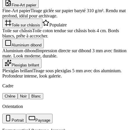
Fine-Art papier
Fine-Art papier
Tirage giclée sur papier baryté 310 g/m². Rendu mat
profond, idéal pour archivage.
Populaire
Toile sur châssis
Toile sur châssis
Toile coton tendue sur châssis bois 4 cm. Bords
blancs, prête à accrocher.
Aluminium dibond
Aluminium dibond
Impression directe sur dibond 3 mm avec finition
mate. Look moderne, durable.
Plexiglas brillant
Plexiglas brillant
Tirage sous plexiglas 5 mm avec dos aluminium.
Profondeur intense, look galerie.
Cadre
Chêne
Noir
Blanc
Orientation
Portrait
Paysage