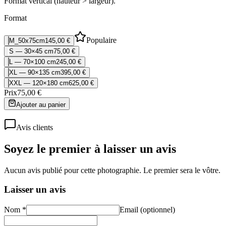
Format vertical (hauteur > largeur).
Format
Populaire
M_50x75cm
145,00 €
S — 30×45 cm
75,00 €
L — 70×100 cm
245,00 €
XL — 90×135 cm
395,00 €
XXL — 120×180 cm
625,00 €
Prix
75,00 €
Ajouter au panier
Avis clients
Soyez le premier à laisser un avis
Aucun avis publié pour cette photographie. Le premier sera le vôtre.
Laisser un avis
Nom *
Email (optionnel)