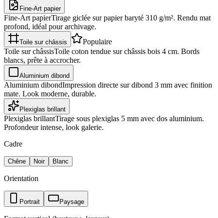
Fine-Art papier
Fine-Art papier
Tirage giclée sur papier baryté 310 g/m². Rendu mat
profond, idéal pour archivage.
Populaire
Toile sur châssis
Toile sur châssis
Toile coton tendue sur châssis bois 4 cm. Bords
blancs, prête à accrocher.
Aluminium dibond
Aluminium dibond
Impression directe sur dibond 3 mm avec finition
mate. Look moderne, durable.
Plexiglas brillant
Plexiglas brillant
Tirage sous plexiglas 5 mm avec dos aluminium.
Profondeur intense, look galerie.
Cadre
Chêne
Noir
Blanc
Orientation
Portrait
Paysage