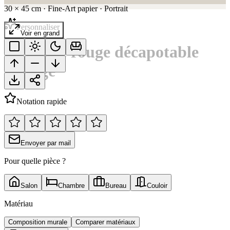
30
×
45
cm
·
Fine-Art papier
·
Portrait
Personnaliser
Voir en grand
Élégance rouge décapotable
vintage
Notation rapide
Envoyer par mail
Pour quelle pièce ?
Salon
Chambre
Bureau
Couloir
Matériau
Composition murale
Comparer matériaux