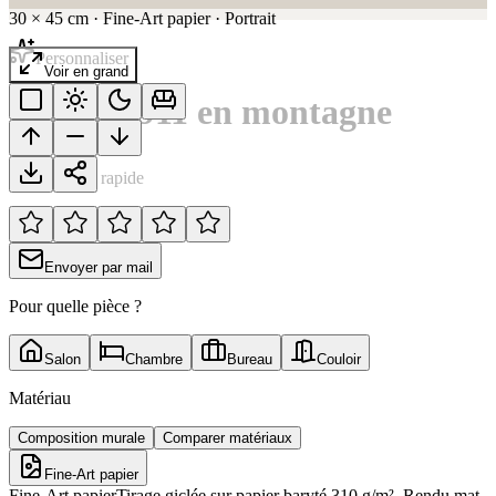
30
×
45
cm
·
Fine-Art papier
·
Portrait
Personnaliser
Voir en grand
Porsche 911 en montagne
Notation rapide
Envoyer par mail
Pour quelle pièce ?
Salon
Chambre
Bureau
Couloir
Matériau
Composition murale
Comparer matériaux
Fine-Art papier
Fine-Art papier
Tirage giclée sur papier baryté 310 g/m². Rendu mat