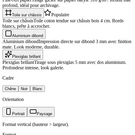
profond, idéal pour archivage.
Populaire
Toile sur châssis
Toile sur châssis
Toile coton tendue sur châssis bois 4 cm. Bords
blancs, prête à accrocher.
Aluminium dibond
Aluminium dibond
Impression directe sur dibond 3 mm avec finition
mate. Look moderne, durable.
Plexiglas brillant
Plexiglas brillant
Tirage sous plexiglas 5 mm avec dos aluminium.
Profondeur intense, look galerie.
Cadre
Chêne
Noir
Blanc
Orientation
Portrait
Paysage
Format vertical (hauteur > largeur).
Format