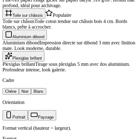
profond, idéal pour archivage.
Populaire
Toile sur châssis
Toile sur châssis
Toile coton tendue sur châssis bois 4 cm. Bords
blancs, prête à accrocher.
Aluminium dibond
Aluminium dibond
Impression directe sur dibond 3 mm avec finition
mate. Look moderne, durable.
Plexiglas brillant
Plexiglas brillant
Tirage sous plexiglas 5 mm avec dos aluminium.
Profondeur intense, look galerie.
Cadre
Chêne
Noir
Blanc
Orientation
Portrait
Paysage
Format vertical (hauteur > largeur).
Format