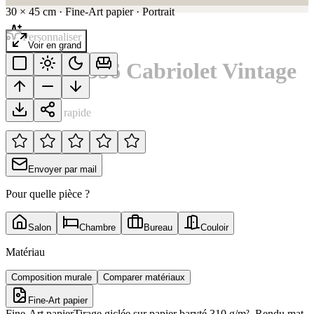
30
×
45
cm
·
Fine-Art papier
·
Portrait
Personnaliser
Voir en grand
Porsche 356 Cabriolet Vintage
Notation rapide
Envoyer par mail
Pour quelle pièce ?
Salon
Chambre
Bureau
Couloir
Matériau
Composition murale
Comparer matériaux
Fine-Art papier
Fine-Art papier
Tirage giclée sur papier baryté 310 g/m². Rendu mat