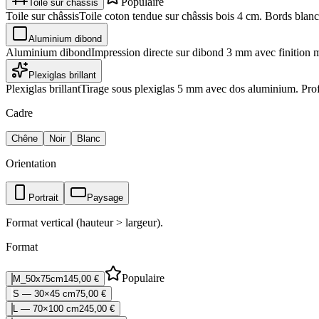
Populaire
Toile sur châssis
Toile sur châssis
Toile coton tendue sur châssis bois 4 cm. Bords blancs
Aluminium dibond
Aluminium dibond
Impression directe sur dibond 3 mm avec finition 
Plexiglas brillant
Plexiglas brillant
Tirage sous plexiglas 5 mm avec dos aluminium. Profo
Cadre
Chêne
Noir
Blanc
Orientation
Portrait
Paysage
Format vertical (hauteur > largeur).
Format
Populaire
M_50x75cm
145,00 €
S — 30×45 cm
75,00 €
L — 70×100 cm
245,00 €