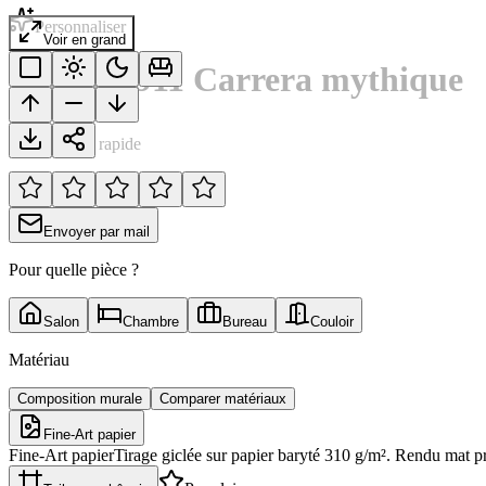
Personnaliser
Voir en grand
Porsche 911 Carrera mythique
Notation rapide
Envoyer par mail
Pour quelle pièce ?
Salon
Chambre
Bureau
Couloir
Matériau
Composition murale
Comparer matériaux
Fine-Art papier
Fine-Art papier
Tirage giclée sur papier baryté 310 g/m². Rendu mat p